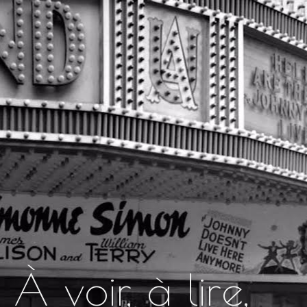
À propos
Kulturreisen 🇩🇪
À voir, à lire,