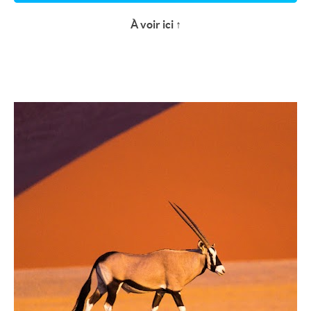
À voir ici
↑