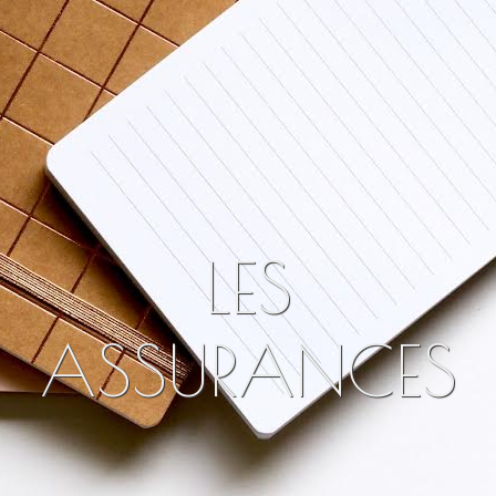
À propos
Kulturreisen 🇩🇪
LES
ASSURANCES