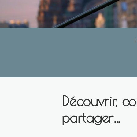
H
Découvrir, c
partager…