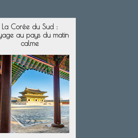
La Corée du Sud :
yage au pays du matin
calme