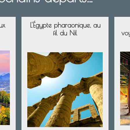
ux
L'Égypte pharaonique, au
fil du Nil
vo