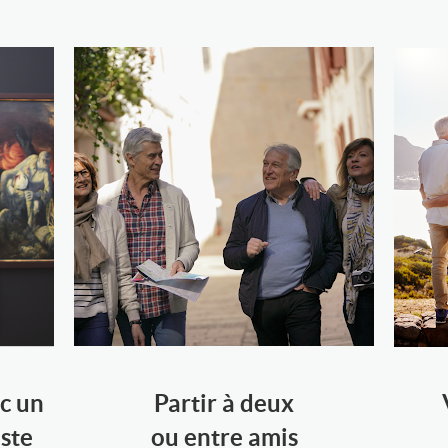
c un
Partir à deux
iste
ou entre amis