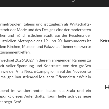
metropolen Italiens und ist zugleich als Wirtschafts-
tstadt der Mode und des Designs eine der modernsten
hen und frühchristlichen Stadt, aus der Residenz der
Reis
dustriellen Metropole des 19. und 20. Jahrhunderts ist
 dem Kirchen, Museen und Palazzi auf bemerkenswerte
 zusammentreffen.
hreswechsel 2026/2027 in diesem anregenden Rahmen zu
tadt voller Spannung und Kontraste, von den großen
wie der Villa Necchi Campiglio im Stil des Novecento
aligen Industrieareal Mailands Offenheit zur Welt in
H
Abend im weltberühmten Teatro alla Scala und ein
hepunkt dieses Aufenthalts. Kaum ließe sich das neue
ler begrüßen!