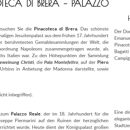
TECA DI BRERA – PALAZZO
esuchen Sie die
Pinacoteca di Brera
. Das schönste
Der Dom
aligen Jesuitenpalast aus dem frühen 17. Jahrhundert
Emanuel
der berühmtesten Gemäldesammlungen der Welt, die
Pinac
ordnung Napoleons zusammengetragen wurde, als
Bagatt
chs Italien war. Zu den Höhepunkten der Sammlung
Campigl
eweinung Christi
, die
Pala Montefeltro
, auf der
Piero
Urbino in Anbetung der Madonna darstellte, sowie
cht inbegriffen).
Eine di
h zum
Palazzo Reale
, der im 18. Jahrhundert für die
elegant
seppe Piermarini auf den Ruinen der herzoglichen
Stadtze
rrichtet wurde. Heute dient der Königspalast großen