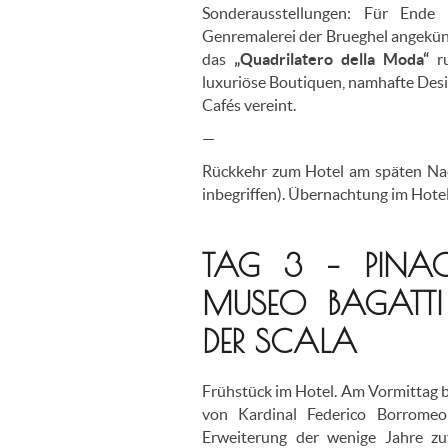
Sonderausstellungen: Für Ende
Genremalerei der Brueghel angekünd
das
„Quadrilatero della Moda“
r
luxuriöse Boutiquen, namhafte Des
Cafés vereint.
—
Rückkehr zum Hotel am späten Nac
inbegriffen). Übernachtung im Hotel
TAG 3 – PINA
MUSEO BAGATTI
DER SCALA
Frühstück im Hotel. Am Vormittag b
von Kardinal Federico Borromeo
Erweiterung der wenige Jahre z