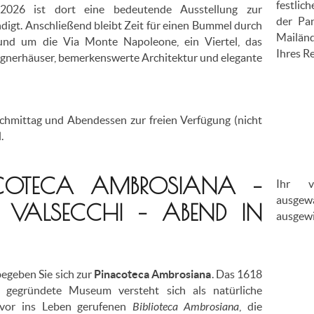
festlic
 2026 ist dort eine bedeutende Ausstellung zur
der Pa
igt. Anschließend bleibt Zeit für einen Bummel durch
Mailänd
und um die Via Monte Napoleone, ein Viertel, das
Ihres Re
ignerhäuser, bemerkenswerte Architektur und elegante
hmittag und Abendessen zur freien Verfügung (nicht
.
COTECA AMBROSIANA –
Ihr v
ausge
 VALSECCHI – ABEND IN
ausgewi
egeben Sie sich zur
Pinacoteca Ambrosiana
. Das 1618
 gegründete Museum versteht sich als natürliche
uvor ins Leben gerufenen
Biblioteca Ambrosiana
, die