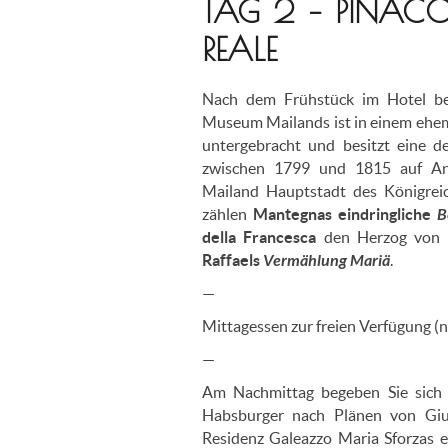
TAG 2 – PINACO
REALE
Nach dem Frühstück im Hotel b
Museum Mailands ist in einem ehem
untergebracht und besitzt eine 
zwischen 1799 und 1815 auf An
Mailand Hauptstadt des Königrei
zählen
Mantegnas eindringliche
B
della Francesca
den Herzog von 
Raffaels
Vermählung Mariä
.
—
Mittagessen zur freien Verfügung (ni
—
Am Nachmittag begeben Sie sic
Habsburger nach Plänen von Giu
Residenz Galeazzo Maria Sforzas e