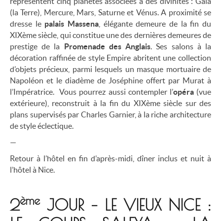
représentent cinq planètes associées à des divinités : Gaïa
(la Terre), Mercure, Mars, Saturne et Vénus. A proximité se
dresse le
palais Massena
, élégante demeure de la fin du
XIXème siècle, qui constitue une des dernières demeures de
prestige de la
Promenade des Anglais
. Ses salons à la
décoration raffinée de style Empire abritent une collection
d’objets précieux, parmi lesquels un masque mortuaire de
Napoléon et le diadème de Joséphine offert par Murat à
l’Impératrice. Vous pourrez aussi contempler l’
opéra
(vue
extérieure), reconstruit à la fin du XIXème siècle sur des
plans supervisés par Charles Garnier, à la riche architecture
de style éclectique.
—
Retour à l’hôtel en fin d’après-midi, dîner inclus et nuit à
l’hôtel à Nice.
ème
2
JOUR – LE VIEUX NICE :