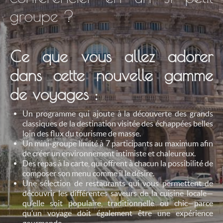
groupe ?
Ce que vous allez adorer
dans cette nouvelle gamme
de voyages :
Un programme qui ajoute à la découverte des grands
classiques de la destination visitée des échappées belles
loin des flux du tourisme de masse.
Un mini-groupe limité à 7 participants au maximum afin
de créer un environnement intimiste et chaleureux.
Des repas à la carte, qui offrent à chacun la possibilité de
composer son menu comme il le désire.
Une sélection de restaurants qui vous permettent de
découvrir les différentes saveurs de la cuisine locale—
qu’elle soit populaire, traditionnelle ou chic—parce
qu’un voyage doit également être une expérience