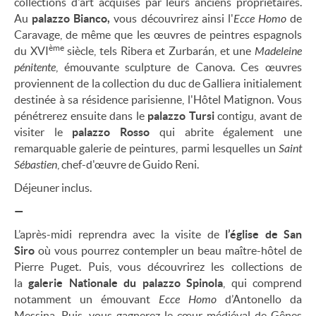
collections d'art acquises par leurs anciens propriétaires.
Au
palazzo Bianco,
vous découvrirez ainsi l'
Ecce Homo
de
Caravage, de même que les œuvres de peintres espagnols
ème
du XVI
siècle, tels Ribera et Zurbarán, et une
Madeleine
pénitente
, émouvante sculpture de Canova. Ces œuvres
proviennent de la collection du duc de Galliera initialement
destinée à sa résidence parisienne, l'Hôtel Matignon. Vous
pénétrerez ensuite dans le
palazzo Tursi
contigu, avant de
visiter le
palazzo Rosso
qui abrite également une
remarquable galerie de peintures, parmi lesquelles un
Saint
Sébastien
, chef-d'œuvre de Guido Reni.
Déjeuner inclus.
—
L’après-midi reprendra avec la visite de
l’église de San
Siro
où vous pourrez contempler un beau maître-hôtel de
Pierre Puget. Puis, vous découvrirez les collections de
la
galerie Nationale du palazzo Spinola
, qui comprend
notamment un émouvant
Ecce Homo
d’Antonello da
Messina. Puis, vous gagnerez le cœur médiéval de Gênes