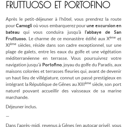
FRUTTUOSO ET PORTOFINO
Après le petit-déjeuner à l’hôtel, vous prendrez la route
pour
Camogli
où vous embarquerez pour
une excursion en
bateau
qui vous conduira jusqu’à
l'abbaye de San
ème
Fruttuoso.
Le charme de ce monastère édifié aux X
et
ème
XI
siècles, réside dans son cadre exceptionnel, sur une
plage de galets, entre les eaux du golfe et une végétation
méditerranéenne en terrasse. Vous poursuivrez votre
navigation jusqu'à
Portofino
, joyau du golfe du Paradis, aux
maisons colorées et terrasses fleuries qui, avant de devenir
un haut lieu de villégiature, connut un passé prestigieux en
ème
intégrant la République de Gênes au XIII
siècle, son port
naturel pouvant accueillir des vaisseaux de sa marine
marchande.
Déjeuner inclus.
—
Dans l'après-midi, revenus à Gênes (en autocar privé), vous