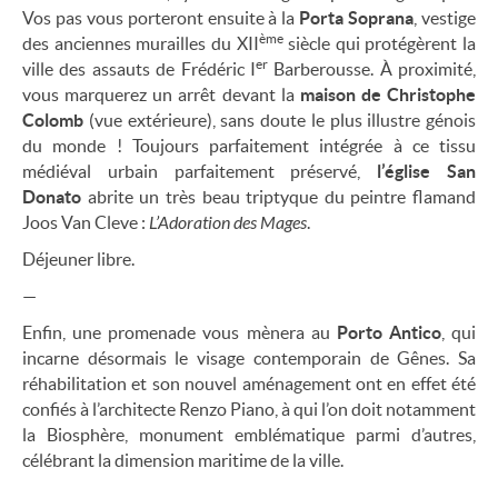
Vos pas vous porteront ensuite à la
Porta Soprana
, vestige
ème
des anciennes murailles du XII
siècle qui protégèrent la
er
ville des assauts de Frédéric I
Barberousse. À proximité,
vous marquerez un arrêt devant la
maison de Christophe
Colomb
(vue extérieure), sans doute le plus illustre génois
du monde ! Toujours parfaitement intégrée à ce tissu
médiéval urbain parfaitement préservé,
l’église San
Donato
abrite un très beau triptyque du peintre flamand
Joos Van Cleve :
L’Adoration des Mages
.
Déjeuner libre.
—
Enfin, une promenade vous mènera au
Porto Antico
, qui
incarne désormais le visage contemporain de Gênes. Sa
réhabilitation et son nouvel aménagement ont en effet été
confiés à l’architecte Renzo Piano, à qui l’on doit notamment
la Biosphère, monument emblématique parmi d’autres,
célébrant la dimension maritime de la ville.
—