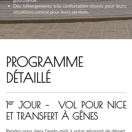
gourmande.
Des hébergements très confortables choisis pour leurs
situations comme pour leurs services.
PROGRAMME
DÉTAILLÉ
er
1
JOUR – VOL POUR NICE
ET TRANSFERT À GÊNES
Rendez-vous dans l’après-midi à votre aéroport de départ,