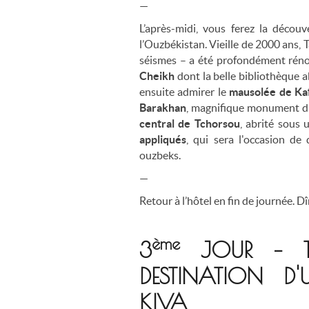
—
L’après-midi, vous ferez la décou
l’Ouzbékistan. Vieille de 2000 ans, 
séismes – a été profondément réno
Cheikh
dont la belle bibliothèque 
ensuite admirer le
mausolée de Kaf
Barakhan
, magnifique monument d
central de Tchorsou
, abrité sous 
appliqués
, qui sera l'occasion de 
ouzbeks.
—
Retour à l’hôtel en fin de journée. Dî
ème
3
JOUR – T
DESTINATION D
KIVA