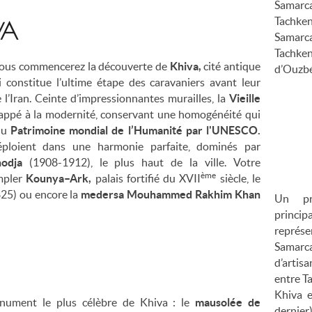
Samarc
Tachke
VA
Samarca
Tachken
, vous commencerez la découverte de
Khiva,
cité antique
d’Ouzbé
i constitue l’ultime étape des caravaniers avant leur
 l’Iran. Ceinte d’impressionnantes murailles, la
Vieille
appé à la modernité, conservant une homogénéité qui
 du
Patrimoine mondial de l’Humanité par l'UNESCO.
ploient dans une harmonie parfaite, dominés par
hodja
(1908-1912), le plus haut de la ville. Votre
ème
mpler
Kounya–Ark,
palais fortifié du XVII
siècle, le
25) ou encore la
medersa Mouhammed Rakhim Khan
Un pr
princip
représ
Samarca
d’artisa
entre T
Khiva e
onument le plus célèbre de Khiva : le
mausolée de
dernier