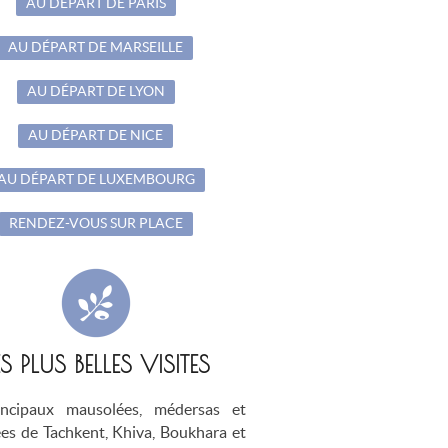
AU DÉPART DE PARIS
AU DÉPART DE MARSEILLE
AU DÉPART DE LYON
AU DÉPART DE NICE
AU DÉPART DE LUXEMBOURG
RENDEZ-VOUS SUR PLACE
ES PLUS BELLES VISITES
incipaux mausolées, médersas et
s de Tachkent, Khiva, Boukhara et