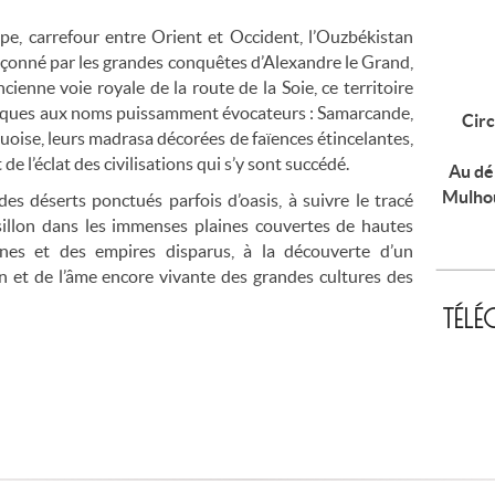
ppe, carrefour entre Orient et Occident, l’Ouzbékistan
façonné par les grandes conquêtes d’Alexandre le Grand,
enne voie royale de la route de la Soie, ce territoire
ythiques aux noms puissamment évocateurs : Samarcande,
Circ
uoise, leurs madrasa décorées de faïences étincelantes,
e l’éclat des civilisations qui s’y sont succédé.
Au dé
Mulhou
es déserts ponctués parfois d’oasis, à suivre le tracé
 sillon dans les immenses plaines couvertes de hautes
anes et des empires disparus, à la découverte d’un
on et de l’âme encore vivante des grandes cultures des
TÉL