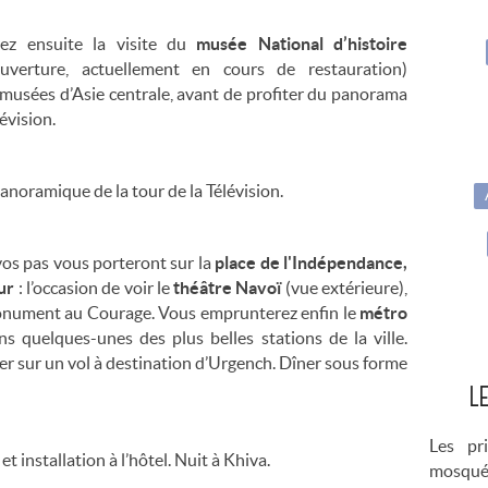
erez ensuite la visite du
musée National d’histoire
uverture, actuellement en cours de restauration)
musées d’Asie centrale, avant de profiter du panorama
évision.
anoramique de la tour de la Télévision.
 vos pas vous porteront sur la
place de l'Indépendance,
our
: l’occasion de voir le
théâtre Navoï
(vue extérieure),
monument au Courage. Vous emprunterez enfin le
métro
s quelques-unes des plus belles stations de la ville.
er sur un vol à destination d’Urgench. Dîner sous forme
L
Les pr
t installation à l’hôtel. Nuit à Khiva.
mosquée