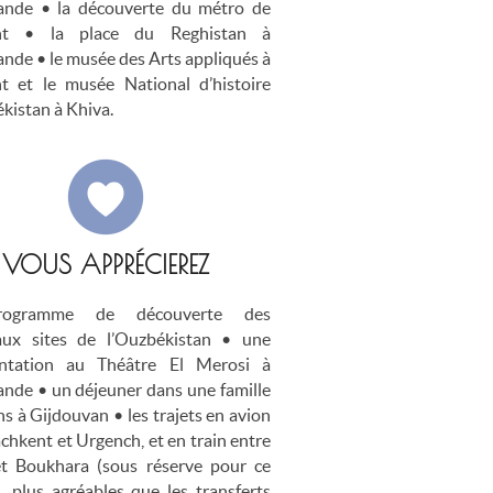
ande • la découverte du métro de
nt • la place du Reghistan à
nde • le musée des Arts appliqués à
t et le musée National d’histoire
kistan à Khiva.
VOUS APPRÉCIEREZ
ogramme de découverte des
aux sites de l’Ouzbékistan • une
entation au Théâtre El Merosi à
nde • un déjeuner dans une famille
ns à Gijdouvan • les trajets en avion
achkent et Urgench, et en train entre
t Boukhara (sous réserve pour ce
), plus agréables que les transferts