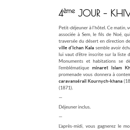
ème
4
JOUR – KHI
Petit-déjeuner à l'hôtel. Ce matin
associée à Sem, le fils de Noé, qu
traversée du désert en direction de
ville d’Ichan Kala
semble avoir éch
lui vaut d’être inscrite sur la liste
Monuments et habitations se dé
l’emblématique
minaret Islam K
promenade vous donnera à conte
caravansérail Kournych-khana
(18
(1871).
—
Déjeuner inclus.
—
L’après-midi, vous gagnerez le m