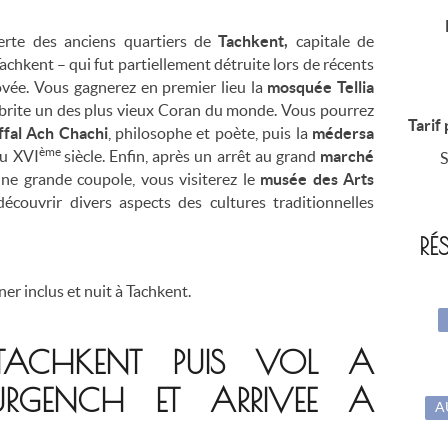
verte des anciens quartiers de
Tachkent,
capitale de
Tachkent – qui fut partiellement détruite lors de récents
vée. Vous gagnerez en premier lieu la
mosquée Tellia
abrite un des plus vieux Coran du monde. Vous pourrez
Tarif
fal Ach Chachi
, philosophe et poète, puis la
médersa
ème
u XVI
siècle. Enfin, après un arrêt au grand
marché
S
une grande coupole, vous visiterez le
musée des Arts
découvrir divers aspects des cultures traditionnelles
RÉ
ner inclus et nuit à Tachkent.
ACHKENT PUIS VOL A
'URGENCH ET ARRIVEE A
A